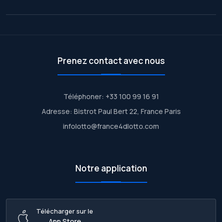
Prenez contact avec nous
Téléphoner: +33 100 99 16 91
Adresse: Bistrot Paul Bert 22, France Paris
infolotto@france4dlotto.com
Notre application
Télécharger sur le
App Store