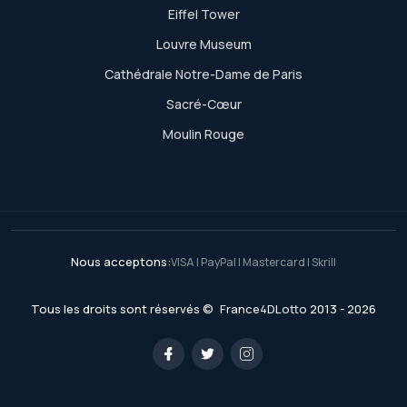
Eiffel Tower
Louvre Museum
Cathédrale Notre-Dame de Paris
Sacré-Cœur
Moulin Rouge
Nous acceptons:
VISA | PayPal | Mastercard | Skrill
Tous les droits sont réservés ©
France4DLotto
2013 - 2026