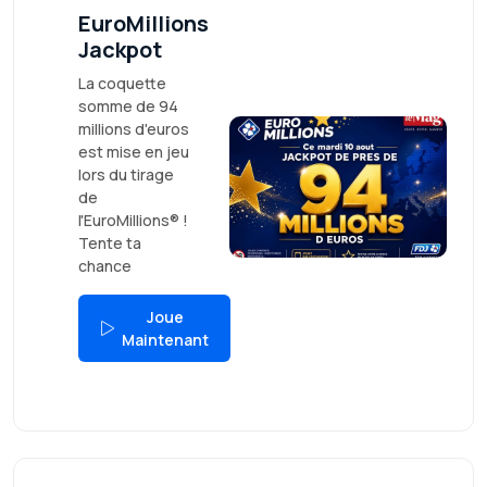
EuroMillions
Jackpot
La coquette
somme de 94
millions d'euros
est mise en jeu
lors du tirage
de
l'EuroMillions® !
Tente ta
chance
Joue
Maintenant