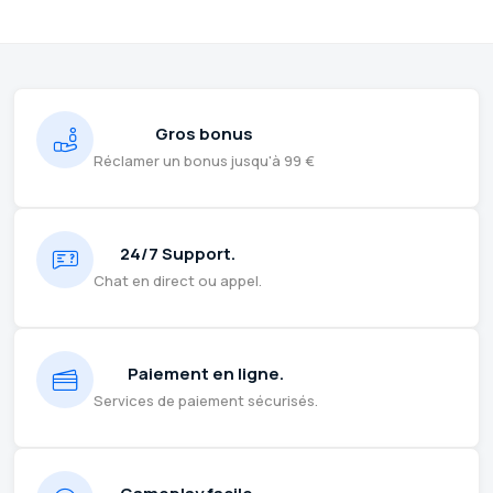
Gros bonus
Réclamer un bonus jusqu'à 99 €
24/7 Support.
Chat en direct ou appel.
Paiement en ligne.
Services de paiement sécurisés.