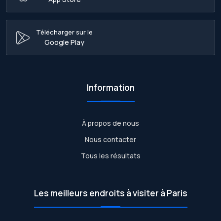
Télécharger sur le
Google Play
Information
À propos de nous
Nous contacter
Tous les résultats
Les meilleurs endroits à visiter à Paris