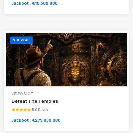
Jackpot : €10.589.900
NOUVEAU
VIDEO SLOT
Defeat The Temples
5.0 Revoir
Jackpot : €275.850.080