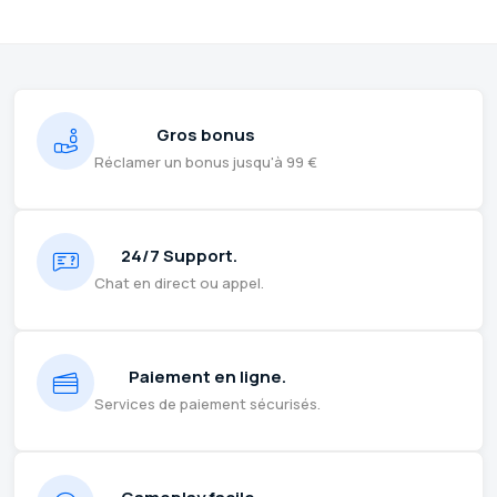
Gros bonus
Réclamer un bonus jusqu'à 99 €
24/7 Support.
Chat en direct ou appel.
Paiement en ligne.
Services de paiement sécurisés.