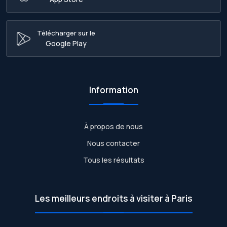
Télécharger sur le
Google Play
Information
À propos de nous
Nous contacter
Tous les résultats
Les meilleurs endroits à visiter à Paris