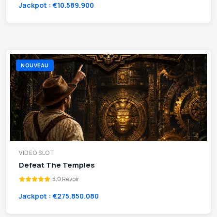
Jackpot : €10.589.900
NOUVEAU
VIDEO SLOT
Defeat The Temples
5.0 Revoir
Jackpot : €275.850.080