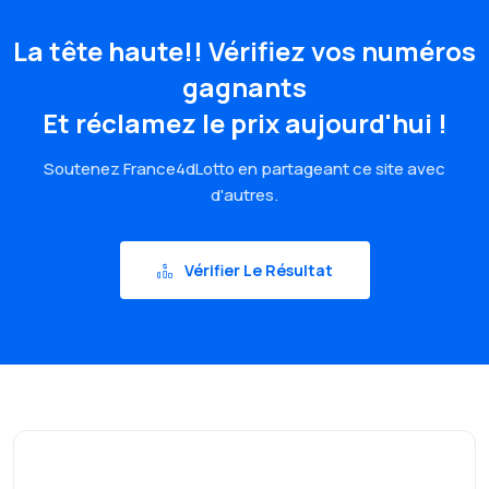
La tête haute!! Vérifiez vos numéros
gagnants
Et réclamez le prix aujourd'hui !
Soutenez France4dLotto en partageant ce site avec
d'autres.
Vérifier Le Résultat