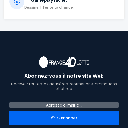
Gameplay facile.
Dessiner! Tente ta chance.
Abonnez-vous à notre site Web
Recevez toutes les dernières informations, promotions
et offres.
S'abonner