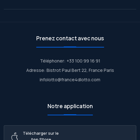
Prenez contact avec nous
Téléphoner: +33 100 99 16 91
Adresse: Bistrot Paul Bert 22, France Paris
infolotto@france4dlotto.com
Notre application
Télécharger sur le
App Store