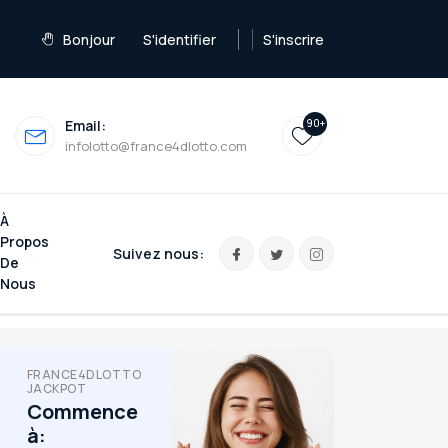
Bonjour
S'identifier
S'inscrire
Email:
90+
infolotto@france4dlotto.com
À
Propos
Suivez nous:
De
Nous
FRANCE4DLOTTO
JACKPOT
Commence
à: