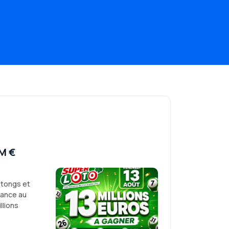
M €
s tongs et
hance au
llions