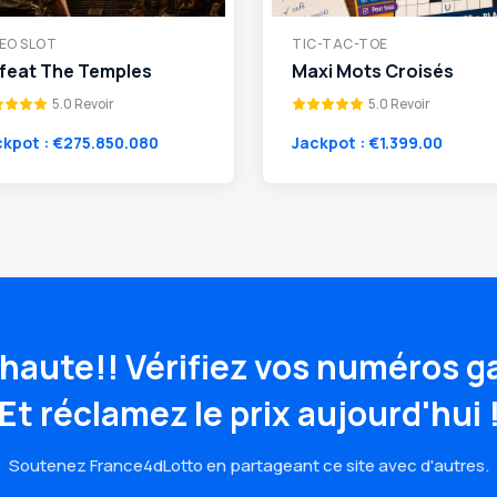
EO SLOT
TIC-TAC-TOE
feat The Temples
Maxi Mots Croisés
5.0 Revoir
5.0 Revoir
ckpot : €275.850.080
Jackpot : €1.399.00
 haute!! Vérifiez vos numéros 
Et réclamez le prix aujourd'hui 
Soutenez France4dLotto en partageant ce site avec d'autres.