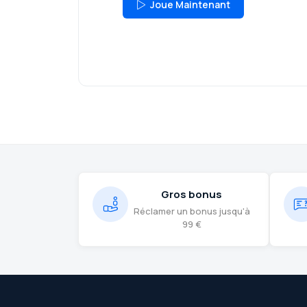
Joue Maintenant
Gros bonus
Réclamer un bonus jusqu'à
99 €