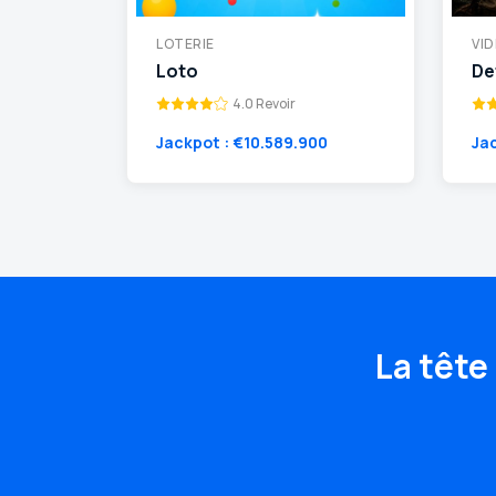
LOTERIE
VID
Loto
De
4.0 Revoir
Jackpot : €10.589.900
Ja
La tête