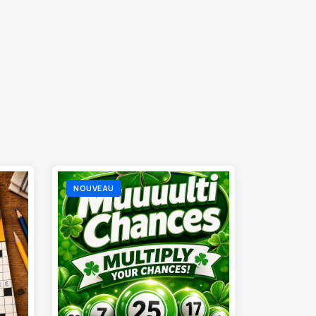
NOUVEAU