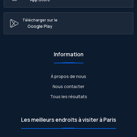
Télécharger sur le
Google Play
Information
À propos de nous
Nous contacter
Tous les résultats
Les meilleurs endroits à visiter à Paris