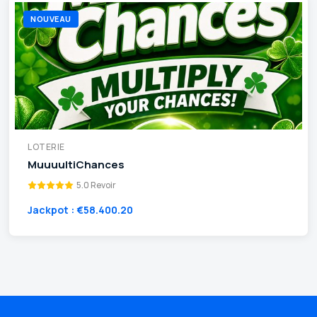
NOUVEAU
LOTERIE
MuuuultiChances
5.0 Revoir
Jackpot : €58.400.20