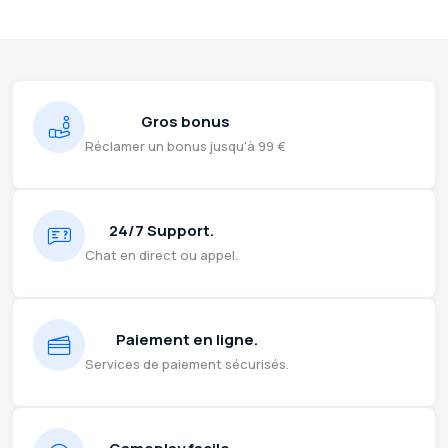
Gros bonus
Réclamer un bonus jusqu'à 99 €
24/7 Support.
Chat en direct ou appel.
Paiement en ligne.
Services de paiement sécurisés.