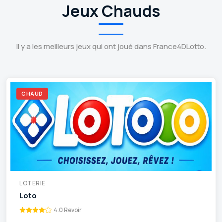
Jeux Chauds
Il y a les meilleurs jeux qui ont joué dans France4DLotto.
CHAUD
LOTERIE
Loto
4.0 Revoir