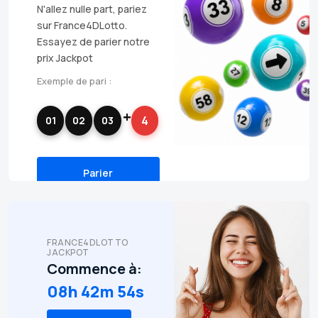
de 18 ans de jouer et
France4DLotto prend sa
responsabilité de
prévenir très
sérieusement le jeu des
mineurs.
En Savoir Plus
FRANCE4DLOTTO
JACKPOT
Commence à:
08h 42m 53s