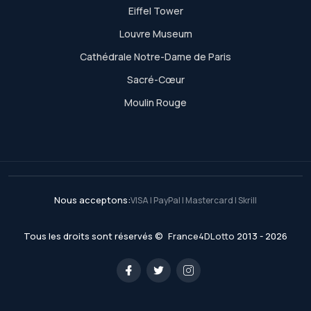
Eiffel Tower
Louvre Museum
Cathédrale Notre-Dame de Paris
Sacré-Cœur
Moulin Rouge
Nous acceptons:
VISA | PayPal | Mastercard | Skrill
Tous les droits sont réservés ©
France4DLotto
2013 - 2026