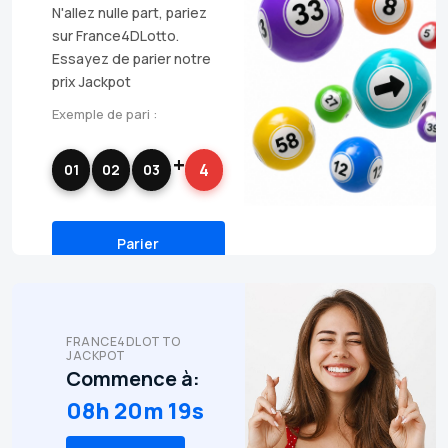
de 18 ans de jouer et
France4DLotto prend sa
responsabilité de
prévenir très
sérieusement le jeu des
mineurs.
En Savoir Plus
FRANCE4DLOTTO
JACKPOT
Commence à:
08h 20m 18s