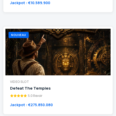
Jackpot : €10.589.900
NOUVEAU
VIDEO SLOT
Defeat The Temples
5.0 Revoir
Jackpot : €275.850.080