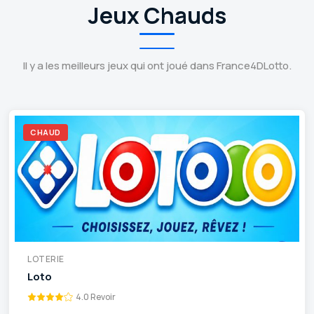
Jeux Chauds
Il y a les meilleurs jeux qui ont joué dans France4DLotto.
CHAUD
LOTERIE
Loto
4.0 Revoir