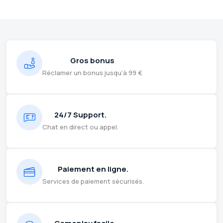
Gros bonus
Réclamer un bonus jusqu'à 99 €
24/7 Support.
Chat en direct ou appel.
Paiement en ligne.
Services de paiement sécurisés.