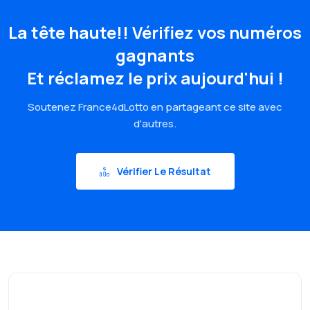
La tête haute!! Vérifiez vos numéros
gagnants
Et réclamez le prix aujourd'hui !
Soutenez France4dLotto en partageant ce site avec
d'autres.
Vérifier Le Résultat