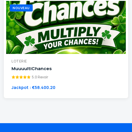
NOUVEAU
LOTERIE
MuuuultiChances
5.0 Revoir
Jackpot : €58.400.20