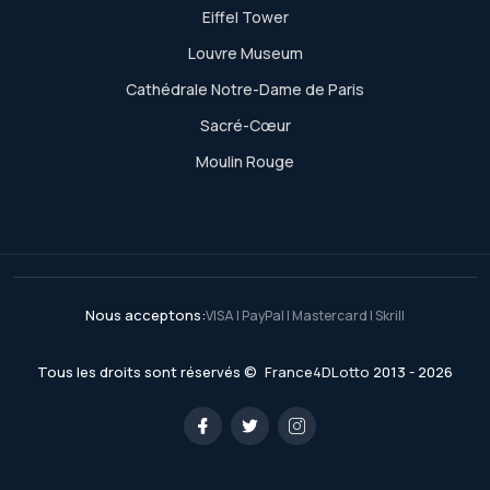
Eiffel Tower
Louvre Museum
Cathédrale Notre-Dame de Paris
Sacré-Cœur
Moulin Rouge
Nous acceptons:
VISA | PayPal | Mastercard | Skrill
Tous les droits sont réservés ©
France4DLotto
2013 - 2026