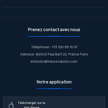
Prenez contact avec nous
Téléphoner: +33 100 99 16 91
Adresse: Bistrot Paul Bert 22, France Paris
infolotto@france4dlotto.com
Notre application
Télécharger sur le
App Store