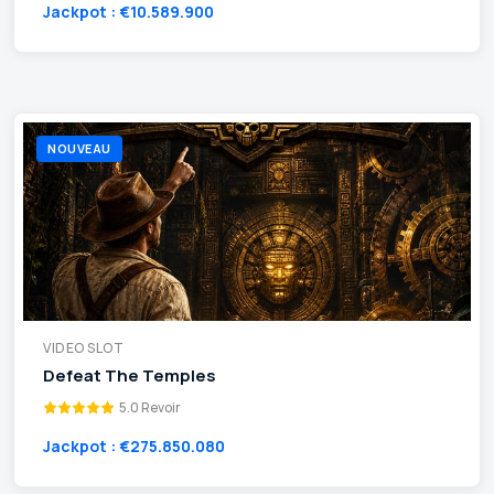
Jackpot : €10.589.900
NOUVEAU
VIDEO SLOT
Defeat The Temples
5.0 Revoir
Jackpot : €275.850.080