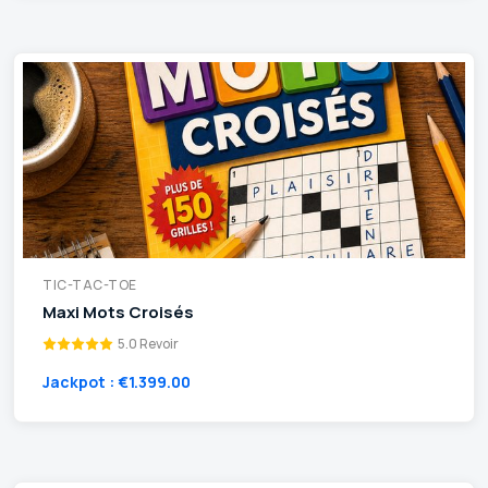
TIC-TAC-TOE
Maxi Mots Croisés
5.0 Revoir
Jackpot : €1.399.00