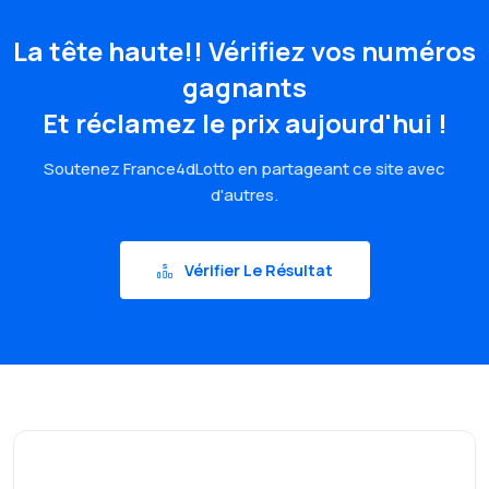
La tête haute!! Vérifiez vos numéros
gagnants
Et réclamez le prix aujourd'hui !
Soutenez France4dLotto en partageant ce site avec
d'autres.
Vérifier Le Résultat