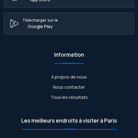
Télécharger sur le
Google Play
Information
À propos de nous
Nous contacter
Tous les résultats
Les meilleurs endroits à visiter à Paris