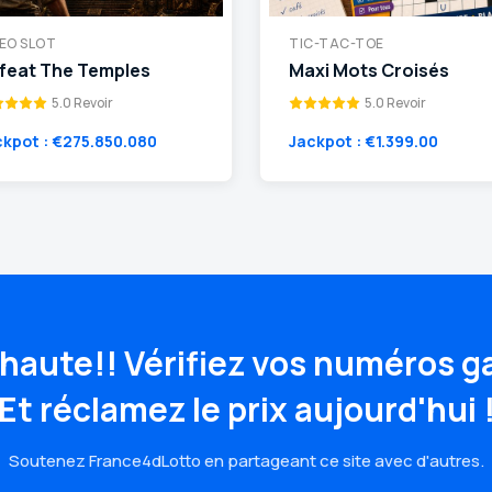
EO SLOT
TIC-TAC-TOE
feat The Temples
Maxi Mots Croisés
5.0 Revoir
5.0 Revoir
ckpot : €275.850.080
Jackpot : €1.399.00
 haute!! Vérifiez vos numéros 
Et réclamez le prix aujourd'hui 
Soutenez France4dLotto en partageant ce site avec d'autres.