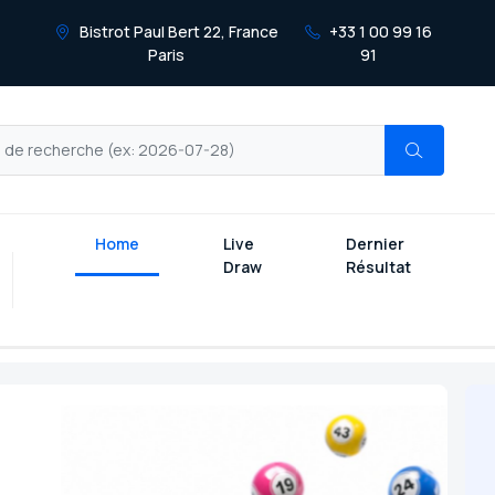
Bistrot Paul Bert 22, France
+33 1 00 99 16
Paris
91
Home
Live
Dernier
Draw
Résultat