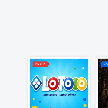
pari
:
+
4
01
02
03
Parier
Maintenant
CHAUD
NO