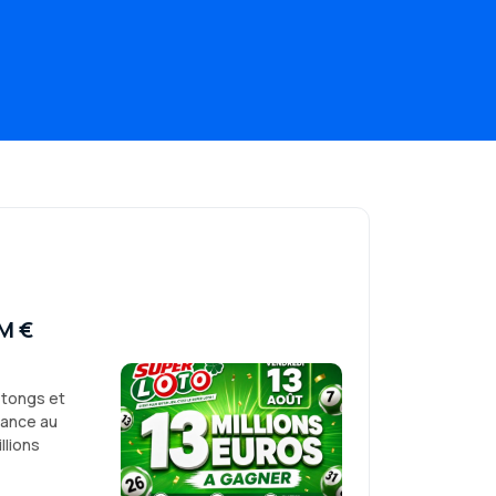
M €
s tongs et
hance au
llions