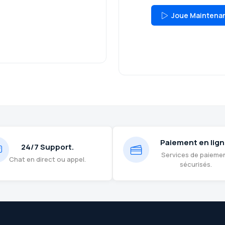
Joue Maintena
Paiement en lign
24/7 Support.
Services de paieme
Chat en direct ou appel.
sécurisés.