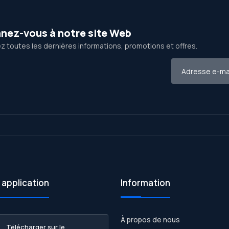
nez-vous à notre site Web
 toutes les dernières informations, promotions et offres.
 application
Information
À propos de nous
Télécharger sur le