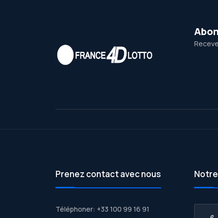
Abon
Recevez
Prenez contact avec nous
Notre
Téléphoner: +33 100 99 16 91