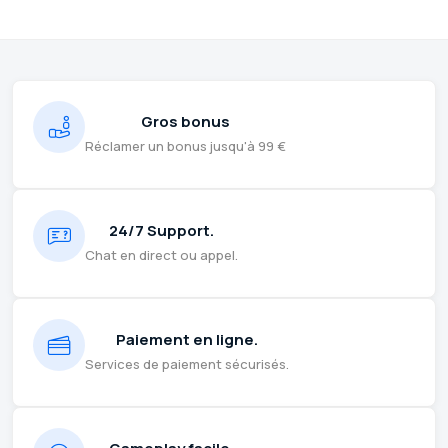
Gros bonus
Réclamer un bonus jusqu'à 99 €
24/7 Support.
Chat en direct ou appel.
Paiement en ligne.
Services de paiement sécurisés.