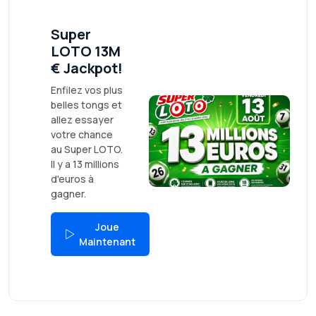
Super
LOTO 13M
€ Jackpot!
Enfilez vos plus
belles tongs et
allez essayer
votre chance
au Super LOTO.
Il y a 13 millions
d'euros à
gagner.
Joue
Maintenant