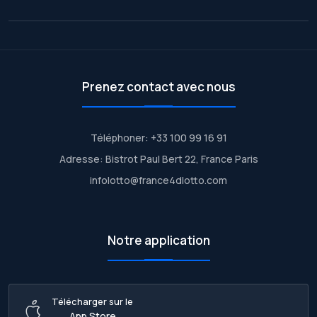
Prenez contact avec nous
Téléphoner: +33 100 99 16 91
Adresse: Bistrot Paul Bert 22, France Paris
infolotto@france4dlotto.com
Notre application
Télécharger sur le
App Store