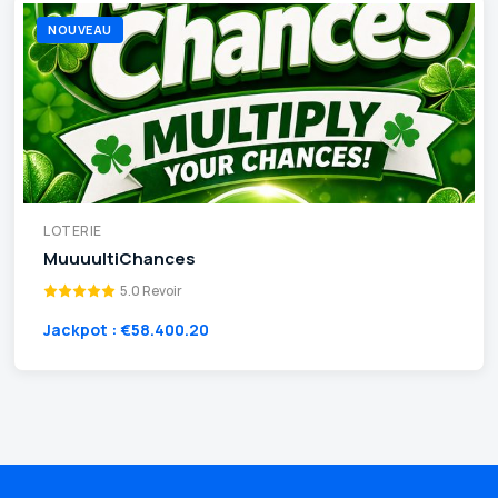
NOUVEAU
LOTERIE
MuuuultiChances
5.0 Revoir
Jackpot : €58.400.20