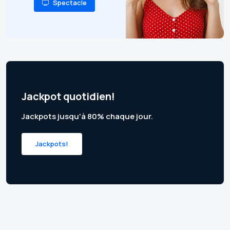
Spectacle
Jackpot quotidien!
Jackpots jusqu'à 80% chaque jour.
Jackpots!