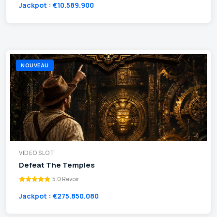
Jackpot : €10.589.900
NOUVEAU
VIDEO SLOT
Defeat The Temples
5.0 Revoir
Jackpot : €275.850.080