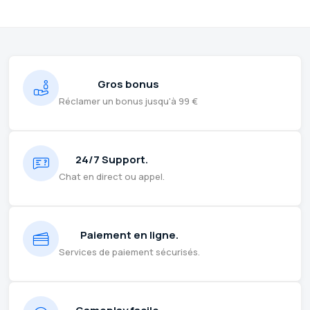
Gros bonus
Réclamer un bonus jusqu'à 99 €
24/7 Support.
Chat en direct ou appel.
Paiement en ligne.
Services de paiement sécurisés.